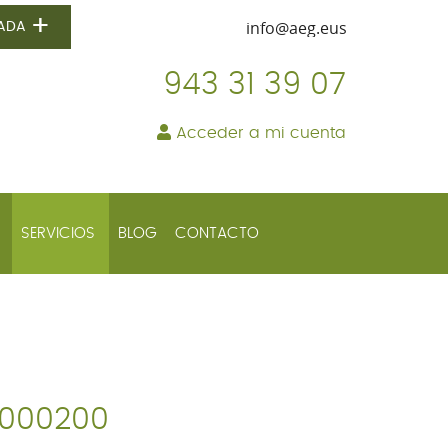
+
NADA
943 31 39 07
Acceder a mi cuenta
+
SERVICIOS
BLOG
CONTACTO
0000200