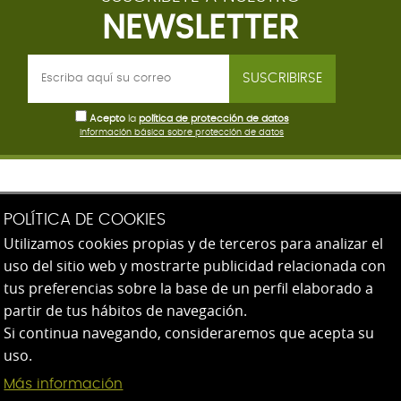
NEWSLETTER
SUSCRIBIRSE
Acepto
la
política de protección de datos
Información básica sobre protección de datos
AEG - Escuela de Innovación Profesional
POLÍTICA DE COOKIES
Utilizamos cookies propias y de terceros para analizar el
Paseo de Heriz 82
uso del sitio web y mostrarte publicidad relacionada con
20008 San Sebastián (Gipuzkoa)
tus preferencias sobre la base de un perfil elaborado a
943 31 39 07
partir de tus hábitos de navegación.
Si continua navegando, consideraremos que acepta su
uso.
Más información