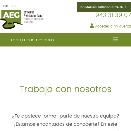
+
ESP
EUS
FORMACIÓN SUBVENCIONADA
943 31 39 07
Acceder a mi cuenta
AEG
Trabaja con nosotros
Equipo
y
metodología
Nuestro
compromiso
Tour
virtual
Trabaja
Trabaja con nosotros
con
nosotros
¿Te apetece formar parte de nuestro equipo?
¡Estamos encantados de conocerte! En este