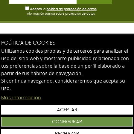
Acepto
la
política de protección de datos
Información básica sobre protección de datos
AEG - Escuela de Innovación Profesional
POLÍTICA DE COOKIES
Utilizamos cookies propias y de terceros para analizar el
Paseo de Heriz 82
uso del sitio web y mostrarte publicidad relacionada con
20008 San Sebastián (Gipuzkoa)
tus preferencias sobre la base de un perfil elaborado a
943 31 39 07
partir de tus hábitos de navegación.
Si continua navegando, consideraremos que acepta su
uso.
Más información
Configuración de cookies
|
ACEPTAR
Política de cookies
|
Protección de datos
|
Aviso
CONFIGURAR
legal
RECHAZAR