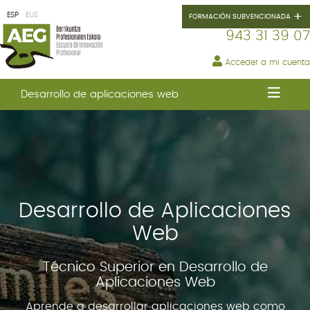
+
ESP
EUS
FORMACIÓN SUBVENCIONADA
943 31 39 07
Acceder a mi cuenta
GRADOS
FP
Desarrollo de aplicaciones web
GRADOS
SUPERIORES
D
Administración
y
finanzas
Marketing
Desarrollo de Aplicaciones
y
publicidad
Web
Administración
de
Técnico Superior en Desarrollo de
sistemas
Aplicaciones Web
informáticos
en
Aprende a desarrollar aplicaciones web como