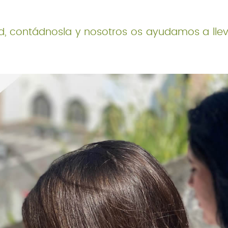
d, contádnosla y nosotros os ayudamos a llev