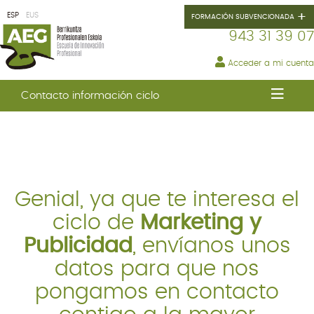
+
ESP
EUS
FORMACIÓN SUBVENCIONADA
943 31 39 07
Acceder a mi cuenta
AEG
Contacto información ciclo
GRADOS
FP
INNOVACIÓN
Genial, ya que te interesa el
PROFESIONAL
ciclo de
Marketing y
CURSOS
Publicidad
, envíanos unos
SUBVENCIONADOS
datos para que nos
pongamos en contacto
ERASMUS+