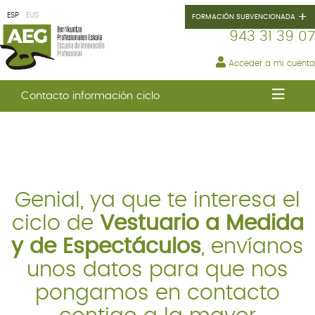
+
ESP
EUS
FORMACIÓN SUBVENCIONADA
943 31 39 07
Acceder a mi cuenta
AEG
Contacto información ciclo
GRADOS
FP
INNOVACIÓN
Genial, ya que te interesa el
PROFESIONAL
ciclo de
Vestuario a Medida
CURSOS
y de Espectáculos
, envíanos
SUBVENCIONADOS
unos datos para que nos
pongamos en contacto
ERASMUS+