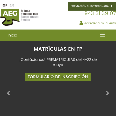
+
ESP
EUS
FORMACIÓN SUBVENCIONADA
943 31 39 07
Acceder a mi cuenta
AEG
Inicio
Previous
Nex
GRADOS
MATRÍCULAS EN FP
FP
¡Contáctanos! PREMATRICULAS del 4-22 de
mayo
INNOVACIÓN
PROFESIONAL
FORMULARIO DE INSCRIPCIÓN
CURSOS
SUBVENCIONADOS
ERASMUS+