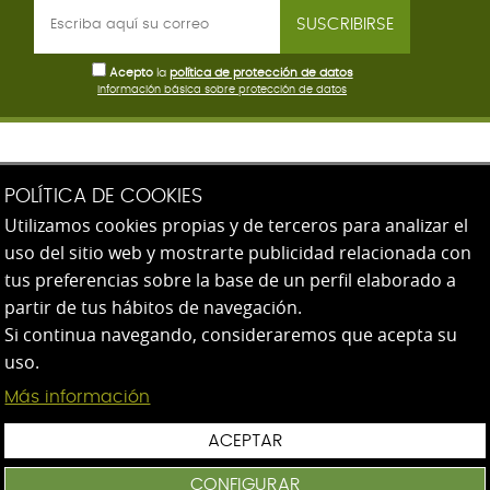
SUSCRIBIRSE
Acepto
la
política de protección de datos
Información básica sobre protección de datos
AEG - Escuela de Innovación Profesional
POLÍTICA DE COOKIES
Utilizamos cookies propias y de terceros para analizar el
Paseo de Heriz 82
uso del sitio web y mostrarte publicidad relacionada con
20008 San Sebastián (Gipuzkoa)
tus preferencias sobre la base de un perfil elaborado a
943 31 39 07
partir de tus hábitos de navegación.
Si continua navegando, consideraremos que acepta su
uso.
Más información
Configuración de cookies
|
ACEPTAR
Política de cookies
|
Protección de datos
|
Aviso
CONFIGURAR