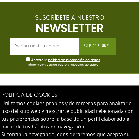
SUSCRÍBETE A NUESTRO
NEWSLETTER
SUSCRIBIRSE
Acepto
la
política de protección de datos
Información básica sobre protección de datos
AEG - Escuela de Innovación Profesional
POLÍTICA DE COOKIES
Utilizamos cookies propias y de terceros para analizar el
Paseo de Heriz 82
uso del sitio web y mostrarte publicidad relacionada con
20008 San Sebastián (Gipuzkoa)
tus preferencias sobre la base de un perfil elaborado a
943 31 39 07
partir de tus hábitos de navegación.
Si continua navegando, consideraremos que acepta su